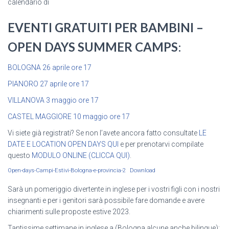
calendario di
EVENTI GRATUITI PER BAMBINI –
OPEN DAYS SUMMER CAMPS
:
BOLOGNA 26 aprile ore 17
PIANORO 27 aprile ore 17
VILLANOVA 3 maggio ore 17
CASTEL MAGGIORE 10 maggio ore 17
Vi siete già registrati? Se non l’avete ancora fatto consultate
LE
DATE E LOCATION OPEN DAYS QUI
e per prenotarvi compilate
questo
MODULO ONLINE (CLICCA QUI)
.
Open-days-Campi-Estivi-Bologna-e-provincia-2
Download
Sarà un pomeriggio divertente in inglese per i vostri figli con i nostri
insegnanti e per i genitori sarà possibile fare domande e avere
chiarimenti sulle proposte estive 2023.
Tantissime settimane in inglese a (Bologna alcune anche bilingue):