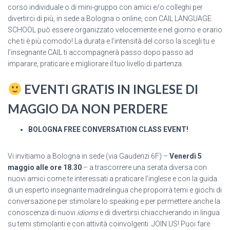
corso individuale o di mini-gruppo con amici e/o colleghi per
divertirci di più, in sede a Bologna o online, con CAIL LANGUAGE
SCHOOL può essere organizzato velocemente e nel giorno e orario
che ti è più comodo! La durata e l’intensità del corso la scegli tu e
l’insegnante CAIL ti accompagnerà passo dopo passo ad
imparare, praticare e migliorare il tuo livello di partenza.
EVENTI GRATIS IN INGLESE DI
MAGGIO DA NON PERDERE
BOLOGNA FREE CONVERSATION CLASS EVENT!
Vi invitiamo a Bologna in sede (via Gaudenzi 6F) –
Venerdì 5
maggio alle ore 18.30
– a trascorrere una serata diversa con
nuovi amici come te interessati a praticare l’inglese e con la guida
di un esperto insegnante madrelingua che proporrà temi e giochi di
conversazione per stimolare lo speaking e per permettere anche la
conoscenza di nuovi
idioms
e di divertirsi chiacchierando in lingua
su temi stimolanti e con attività coinvolgenti. JOIN US! Puoi fare