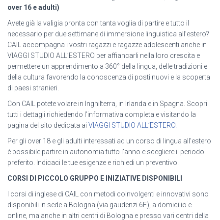
over 16 e adulti)
Avete già la valigia pronta con tanta voglia di partire e tutto il
necessario per due settimane di immersione linguistica all’estero?
CAIL accompagna i vostri ragazzi e ragazze adolescenti anche in
VIAGGI STUDIO ALL’ESTERO per affiancarli nella loro crescita e
permettere un apprendimento a 360° della lingua, delle tradizioni e
della cultura favorendo la conoscenza di posti nuovi e la scoperta
di paesi stranieri.
Con CAIL potete volare in Inghilterra, in Irlanda e in Spagna. Scopri
tutti i dettagli richiedendo l’informativa completa e visitando la
pagina del sito dedicata ai
VIAGGI STUDIO ALL’ESTERO.
Per gli over 18 e gli adulti interessati ad un corso di lingua all’estero
è possibile partire in autonomia tutto l’anno e scegliere il periodo
preferito. Indicaci le tue esigenze e richiedi un preventivo.
CORSI DI PICCOLO GRUPPO E INIZIATIVE DISPONIBILI
I corsi di inglese di CAIL con metodi coinvolgenti e innovativi sono
disponibili in sede a Bologna (via gaudenzi 6F), a domicilio e
online, ma anche in altri centri di Bologna e presso vari centri della