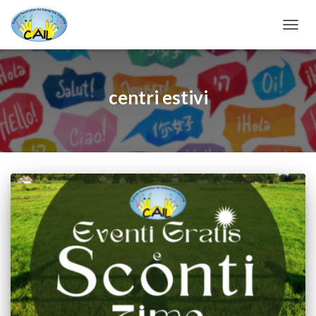
NAV
TOG
centri estivi