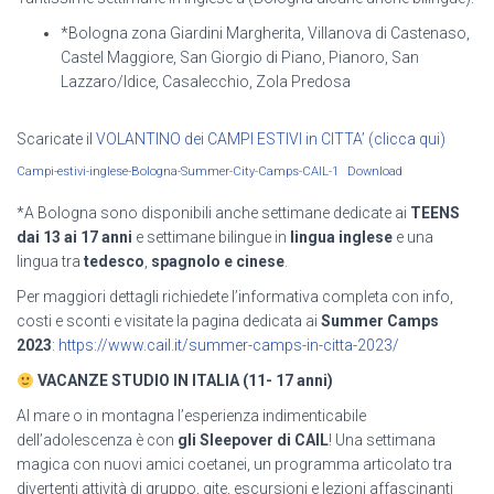
*Bologna zona Giardini Margherita, Villanova di Castenaso,
Castel Maggiore, San Giorgio di Piano, Pianoro, San
Lazzaro/Idice, Casalecchio, Zola Predosa
Scaricate il
VOLANTINO dei CAMPI ESTIVI in CITTA’ (clicca qui)
Campi-estivi-inglese-Bologna-Summer-City-Camps-CAIL-1
Download
*A Bologna sono disponibili anche settimane dedicate ai
TEENS
dai 13 ai 17 anni
e settimane bilingue in
lingua inglese
e una
lingua tra
tedesco
,
spagnolo e cinese
.
Per maggiori dettagli richiedete l’informativa completa con info,
costi e sconti e visitate la pagina dedicata ai
Summer Camps
2023
:
https://www.cail.it/summer-camps-in-citta-2023/
VACANZE STUDIO IN ITALIA (11- 17 anni)
Al mare o in montagna l’esperienza indimenticabile
dell’adolescenza è con
gli Sleepover di CAIL
! Una settimana
magica con nuovi amici coetanei, un programma articolato tra
divertenti attività di gruppo, gite, escursioni e lezioni affascinanti