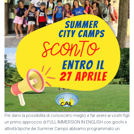
Per darvi la possibilità di conoscerci meglio e far avere ai vostri figli
un primo approccio di FULL IMMERSION IN ENGLISH con giochi e
attività tipiche dei Summer Camps abbiamo programmato un